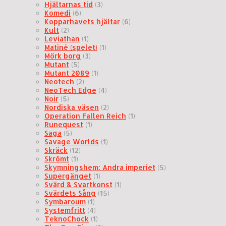
Hjältarnas tid
(3)
Komedi
(6)
Kopparhavets hjältar
(6)
Kult
(2)
Leviathan
(1)
Matiné (spelet)
(1)
Mörk borg
(3)
Mutant
(5)
Mutant 2089
(1)
Neotech
(2)
NeoTech Edge
(4)
Noir
(5)
Nordiska väsen
(2)
Operation Fallen Reich
(1)
Runequest
(1)
Saga
(5)
Savage Worlds
(1)
Skräck
(12)
Skrômt
(1)
Skymningshem: Andra imperiet
(5)
Supergänget
(1)
Svärd & Svartkonst
(1)
Svärdets Sång
(15)
Symbaroum
(1)
Systemfritt
(4)
TeknoChock
(1)