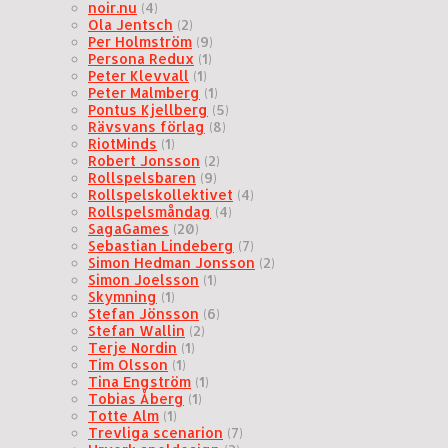
noir.nu
(4)
Ola Jentsch
(2)
Per Holmström
(9)
Persona Redux
(1)
Peter Klevvall
(1)
Peter Malmberg
(1)
Pontus Kjellberg
(5)
Rävsvans förlag
(8)
RiotMinds
(1)
Robert Jonsson
(2)
Rollspelsbaren
(9)
Rollspelskollektivet
(4)
Rollspelsmåndag
(4)
SagaGames
(20)
Sebastian Lindeberg
(7)
Simon Hedman Jonsson
(2)
Simon Joelsson
(1)
Skymning
(1)
Stefan Jönsson
(6)
Stefan Wallin
(2)
Terje Nordin
(1)
Tim Olsson
(1)
Tina Engström
(1)
Tobias Åberg
(1)
Totte Alm
(1)
Trevliga scenarion
(7)