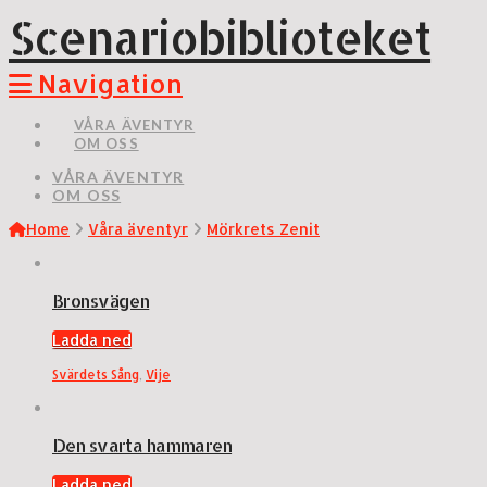
Scenariobiblioteket
Navigation
VÅRA ÄVENTYR
OM OSS
VÅRA ÄVENTYR
OM OSS
Home
Våra äventyr
Mörkrets Zenit
Bronsvägen
Ladda ned
Svärdets Sång
,
Vije
Den svarta hammaren
Ladda ned