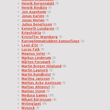
Henrik Bergendahl
(1)
Henrik Rindlöv
(1)
Jon Aspeheim
(2)
Jonas Karlén
(4)
Jonas Morian
(1)
Julius Bengtsson
(1)
Kenneth Lundgren
(3)
Krigshjärta
(1)
Kristoffer Warnberg
(1)
Kurragömmaklubben kamouflage
(3)
Leon d'Or
(3)
Lucas Falk
(1)
Magnus Seter
(4)
Markus Linderum
(2)
Mårten Forsmark
(2)
Martin Broger Höglund
(6)
Martin Lagnerö
(3)
Martin Rundkvist
(1)
Martina Jansson
(1)
Mattias Acke Axelsson
(1)
Mattias Ahlqvist
(2)
Mattias Storm
(1)
Medusa Games
(31)
Mikael Börjesson
(4)
MylingSpel
(11)
Mynock
(1)