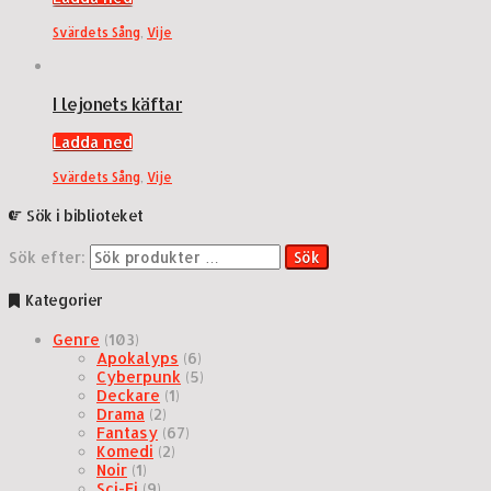
Svärdets Sång
,
Vije
I lejonets käftar
Ladda ned
Svärdets Sång
,
Vije
Sök i biblioteket
Sök efter:
Sök
Kategorier
Genre
(103)
Apokalyps
(6)
Cyberpunk
(5)
Deckare
(1)
Drama
(2)
Fantasy
(67)
Komedi
(2)
Noir
(1)
Sci-Fi
(9)