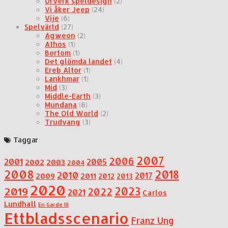
Urverk speldesign
(2)
Vi åker Jeep
(24)
Vije
(6)
Spelvärld
(27)
Agweon
(2)
Athos
(1)
Bortom
(1)
Det glömda landet
(4)
Ereb Altor
(1)
Lankhmar
(1)
Mid
(3)
Middle-Earth
(3)
Mundana
(6)
The Old World
(2)
Trudvang
(3)
Taggar
2007
2006
2001
2005
2002
2003
2004
2008
2018
2010
2017
2009
2011
2012
2013
2020
2019
2023
2022
2021
Carlos
Lundhall
En Garde III
Ettbladsscenario
Franz Ung