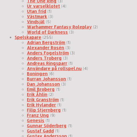
The One Ring
(3)
Ur varselklotet
(4)
Utan frid
(1)
Västmark
(3)
Vindsjäl
(5)
Warhammer Fantasy Roleplay
(2)
World of Darkness
(3)
Spelskapare
(255)
Adrian Bergström
(1)
Alexander Rosén
(3)
Anders Fogelström
(3)
Anders Troberg
(3)
Andreas Ringsparr
(1)
Användare på rollspel.nu
(4)
Boningen
(6)
Burran Johansson
(1)
Dan Johansson
(3)
Emil Broberg
(1)
Erik Åhlin
(2)
Erik Granström
(1)
Erik Hylander
(1)
Filip Stjernberg
(1)
Franz Ung
(9)
Genesis
(1)
Gunnar Söderberg
(1)
Gustaf Gadd
(1)
Gustav Andersson
(1)