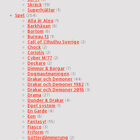
Skräck
(19)
Superhjältar
(1)
Spel
(254)
Alla är Alex
(1)
Barkhäxan
(6)
Bortom
(6)
Bureau 13
(1)
Call of Cthulhu Sverige
(2)
Chock
(2)
Coriolis
(2)
Cyber M/77
(2)
Deckare
(2)
Dimmor & Borgar
(7)
Dogmautmaningen
(3)
Drakar och Demoner
(44)
Drakar och Demoner 1982
(1)
Drakar och Demoner 2016
(3)
Drama
(27)
Dunder & Drakar
(4)
Eget system
(1)
En Garde
(4)
Eon
(8)
Fantasy!
(15)
Fiasco
(3)
Friform
(1)
Götterdämmerung
(2)