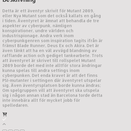
Detta är ett äventyr skrivit för Mutant 2089,
eller Nya Mutant som det också kallats en gång
i tiden. Äventyret är ämnat att behandla de tre
aspekter av cyberpunk, nämligen
konspirationer, undre världen och
industrispionage. Andra verk inom
cyberpunkgenren som inspiration tagits ifrån är
främst Blade Runner, Deus Ex och Akira. Det är
även tänkt att ha en väl avvägd blandning av
rafflande action och gediget tankearbete. Trots
att äventyret är skrivet till rollspelet Mutant
2089 borde det med inte alltför stora ändringar
kunna spelas till andra settings inom
cyberpunken. Det enda kravet är att det finns
PSI-mutanter i settingen där äventyret utspelar
sig. Även äventyrsplatsen borde kunna ändras;
Om spelgruppen vill att äventyret ska utspela
sig i någon annan stad än Barcelona torde detta
inte innebära allt för mycket jobb för
spelledaren.