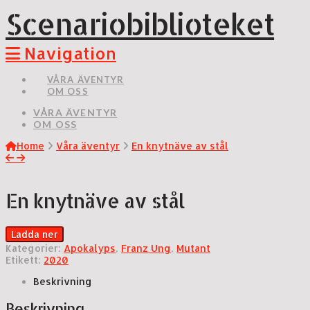
Scenariobiblioteket
Navigation
VÅRA ÄVENTYR
OM OSS
VÅRA ÄVENTYR
OM OSS
Home
Våra äventyr
En knytnäve av stål
En knytnäve av stål
Ladda ner
Kategorier:
Apokalyps
,
Franz Ung
,
Mutant
Etikett:
2020
Beskrivning
Beskrivning