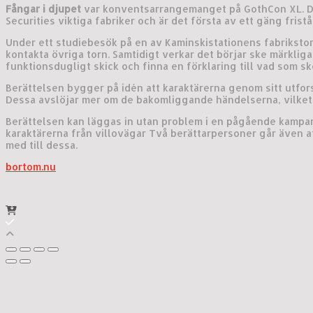
Fångar i djupet
var konventsarrangemanget på GothCon XL. D
Securities viktiga fabriker och är det första av ett gäng fris
Under ett studiebesök på en av Kaminskistationens fabrikstor
kontakta övriga torn. Samtidigt verkar det börjar ske märkliga 
funktionsdugligt skick och finna en förklaring till vad som sk
Berättelsen bygger på idén att karaktärerna genom sitt utfor
Dessa avslöjar mer om de bakomliggande händelserna, vilket l
Berättelsen kan läggas in utan problem i en pågående kampa
karaktärerna från villovägar Två berättarpersoner går även a
med till dessa.
bortom.nu