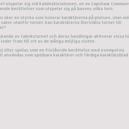
et utspelar sig vid Kaminskistationen, en av Capshaw Commo
tående berättelser som utspelar sig på basens olika torn.
n sker en olycka som isolerar karaktärerna på platsen, utan möj
saker utanför tornet. Kan karaktärerna återställa tornet till
er?
skande av fabrikstornet och deras handlingar aktiverar vissa h
eder fram till ett av de många möjliga sluten.
nj eller spelas som en fristående berättelse med exempelvis
tt användas som spelbara karaktärer och färdiga karaktärsblad 