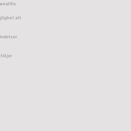
nwealths
lighet att
ändelser.
följer