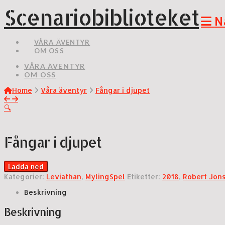
Scenariobiblioteket
N
VÅRA ÄVENTYR
OM OSS
VÅRA ÄVENTYR
OM OSS
Home
Våra äventyr
Fångar i djupet
🔍
Fångar i djupet
Ladda ned
Kategorier:
Leviathan
,
MylingSpel
Etiketter:
2018
,
Robert Jon
Beskrivning
Beskrivning