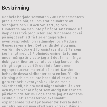
Beskrivning
Det hela började sommaren 2007 när semestern
precis hade börjat. Som stor beundrare av
Vildhjarta och Eld och Sot satt jag och
funderade om man inte på något sätt kunde slå
ihop dessa två produkter. Jag funderade också
på något sätt att få fler engagerade i
äventyrsproduktion i allmänhet och Medusa
Games i synnerhet. Det var då det slog mig,
varför inte göra ett forumistäventyr. Eftersom
jag hängt med på Riotminds eminenta forum
under många år visste jag att det finns många
duktiga skribenter där ute och jag kunde inte
riktigt begripa varför det inte fanns mer
egenproducerat material på nätet. Kanske
behövde dessa skribenter bara en knuff i rätt
riktning och om de inte hade tid eller ork att
göra ett helt äventyr så skulle de med all
säkerhet vilja bidra med något mindre. Åsikter
och nya tankar är något som aldrig har saknats
på Riotminds forum. Föga anade jag att det som
skulle bli ett semesterprojekt snabbt
expanderade till ett jätteäventyr. Första delen i
en tetralogi om man skall vara korrekt. Många