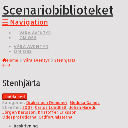
Scenariobiblioteket
Navigation
VÅRA ÄVENTYR
OM OSS
VÅRA ÄVENTYR
OM OSS
Home
Våra äventyr
Stenhjärta
Stenhjärta
Ladda ned
Kategorier:
Drakar och Demoner
,
Medusa Games
Etiketter:
2007
,
Carlos Lundhall
,
Johan Naredi
,
Jörgen Karlsson
,
Kristoffer Eriksson
,
Ödesprofetiorna
,
Ordforumisterna
Beskrivning