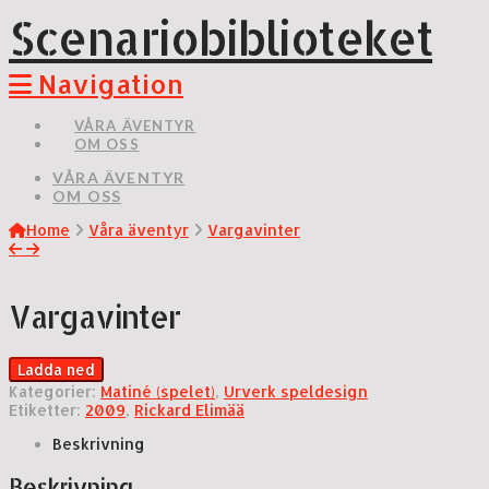
Scenariobiblioteket
Navigation
VÅRA ÄVENTYR
OM OSS
VÅRA ÄVENTYR
OM OSS
Home
Våra äventyr
Vargavinter
Vargavinter
Ladda ned
Kategorier:
Matiné (spelet)
,
Urverk speldesign
Etiketter:
2009
,
Rickard Elimää
Beskrivning
Beskrivning