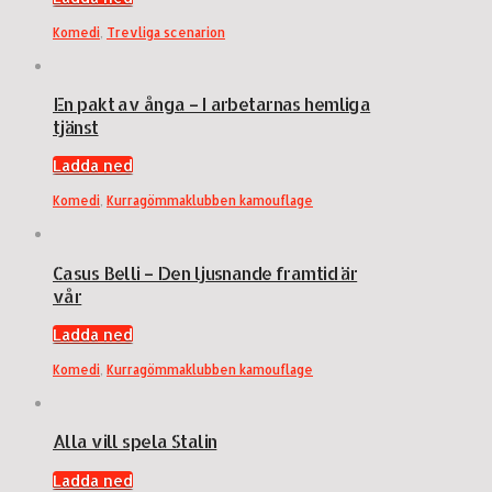
Komedi
,
Trevliga scenarion
En pakt av ånga – I arbetarnas hemliga
tjänst
Ladda ned
Komedi
,
Kurragömmaklubben kamouflage
Casus Belli – Den ljusnande framtid är
vår
Ladda ned
Komedi
,
Kurragömmaklubben kamouflage
Alla vill spela Stalin
Ladda ned