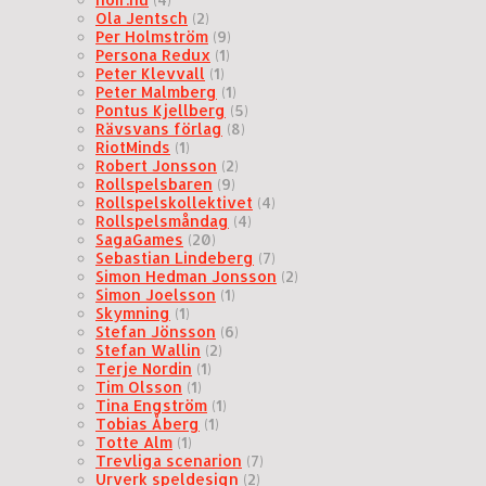
Ola Jentsch
(2)
Per Holmström
(9)
Persona Redux
(1)
Peter Klevvall
(1)
Peter Malmberg
(1)
Pontus Kjellberg
(5)
Rävsvans förlag
(8)
RiotMinds
(1)
Robert Jonsson
(2)
Rollspelsbaren
(9)
Rollspelskollektivet
(4)
Rollspelsmåndag
(4)
SagaGames
(20)
Sebastian Lindeberg
(7)
Simon Hedman Jonsson
(2)
Simon Joelsson
(1)
Skymning
(1)
Stefan Jönsson
(6)
Stefan Wallin
(2)
Terje Nordin
(1)
Tim Olsson
(1)
Tina Engström
(1)
Tobias Åberg
(1)
Totte Alm
(1)
Trevliga scenarion
(7)
Urverk speldesign
(2)