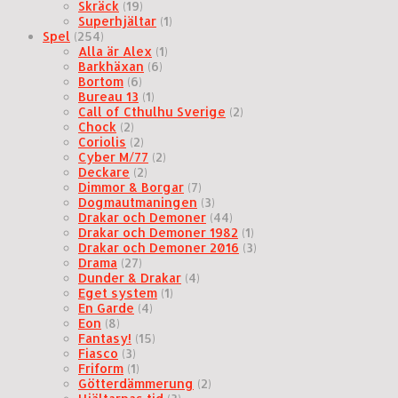
Skräck
(19)
Superhjältar
(1)
Spel
(254)
Alla är Alex
(1)
Barkhäxan
(6)
Bortom
(6)
Bureau 13
(1)
Call of Cthulhu Sverige
(2)
Chock
(2)
Coriolis
(2)
Cyber M/77
(2)
Deckare
(2)
Dimmor & Borgar
(7)
Dogmautmaningen
(3)
Drakar och Demoner
(44)
Drakar och Demoner 1982
(1)
Drakar och Demoner 2016
(3)
Drama
(27)
Dunder & Drakar
(4)
Eget system
(1)
En Garde
(4)
Eon
(8)
Fantasy!
(15)
Fiasco
(3)
Friform
(1)
Götterdämmerung
(2)