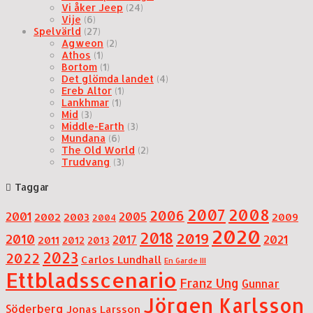
Vi åker Jeep
(24)
Vije
(6)
Spelvärld
(27)
Agweon
(2)
Athos
(1)
Bortom
(1)
Det glömda landet
(4)
Ereb Altor
(1)
Lankhmar
(1)
Mid
(3)
Middle-Earth
(3)
Mundana
(6)
The Old World
(2)
Trudvang
(3)
Taggar
2007
2008
2006
2001
2005
2002
2003
2009
2004
2020
2018
2019
2010
2021
2017
2011
2012
2013
2023
2022
Carlos Lundhall
En Garde III
Ettbladsscenario
Franz Ung
Gunnar
Jörgen Karlsson
Söderberg
Jonas Larsson