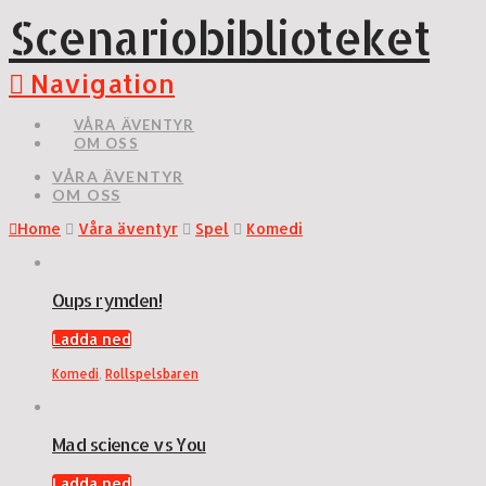
Scenariobiblioteket
Navigation
VÅRA ÄVENTYR
OM OSS
VÅRA ÄVENTYR
OM OSS
Home
Våra äventyr
Spel
Komedi
Oups rymden!
Ladda ned
Komedi
,
Rollspelsbaren
Mad science vs You
Ladda ned