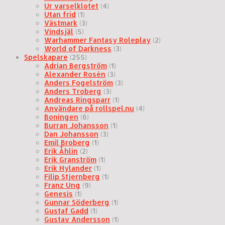
Ur varselklotet
(4)
Utan frid
(1)
Västmark
(3)
Vindsjäl
(5)
Warhammer Fantasy Roleplay
(2)
World of Darkness
(3)
Spelskapare
(255)
Adrian Bergström
(1)
Alexander Rosén
(3)
Anders Fogelström
(3)
Anders Troberg
(3)
Andreas Ringsparr
(1)
Användare på rollspel.nu
(4)
Boningen
(6)
Burran Johansson
(1)
Dan Johansson
(3)
Emil Broberg
(1)
Erik Åhlin
(2)
Erik Granström
(1)
Erik Hylander
(1)
Filip Stjernberg
(1)
Franz Ung
(9)
Genesis
(1)
Gunnar Söderberg
(1)
Gustaf Gadd
(1)
Gustav Andersson
(1)