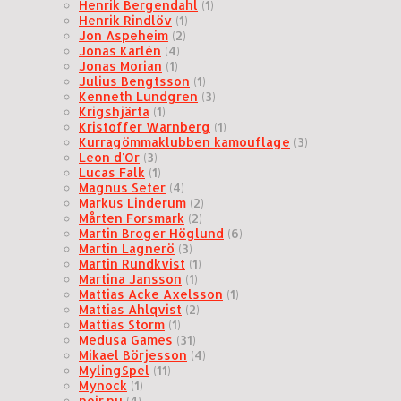
Henrik Bergendahl
(1)
Henrik Rindlöv
(1)
Jon Aspeheim
(2)
Jonas Karlén
(4)
Jonas Morian
(1)
Julius Bengtsson
(1)
Kenneth Lundgren
(3)
Krigshjärta
(1)
Kristoffer Warnberg
(1)
Kurragömmaklubben kamouflage
(3)
Leon d'Or
(3)
Lucas Falk
(1)
Magnus Seter
(4)
Markus Linderum
(2)
Mårten Forsmark
(2)
Martin Broger Höglund
(6)
Martin Lagnerö
(3)
Martin Rundkvist
(1)
Martina Jansson
(1)
Mattias Acke Axelsson
(1)
Mattias Ahlqvist
(2)
Mattias Storm
(1)
Medusa Games
(31)
Mikael Börjesson
(4)
MylingSpel
(11)
Mynock
(1)
noir.nu
(4)