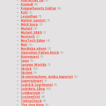
Hjältarnas tid
(3)
Komedi
(6)
Kopparhavets hjältar
(6)
Kult
(2)
Leviathan
(1)
Matiné (spelet)
(1)
Mörk borg
(3)
Mutant
(5)
Mutant 2089
(1)
Neotech
(2)
NeoTech Edge
(4)
Noir
(5)
Nordiska väsen
(2)
Operation Fallen Reich
(1)
Runequest
(1)
Saga
(5)
Savage Worlds
(1)
Skräck
(12)
Skrômt
(1)
Skymningshem: Andra imperiet
(5)
Supergänget
(1)
Svärd & Svartkonst
(1)
Svärdets Sång
(15)
Symbaroum
(1)
Systemfritt
(4)
TeknoChock
(1)
The One Ring
(3)