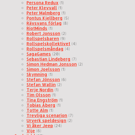
Persona Redux
(1)
Peter Klevvall
(1)
Peter Malmberg
(1)
Pontus Kjellberg
(5)
Rävsvans förlag
(8)
RiotMinds
(1)
Robert Jonsson
(2)
Rollspelsbaren
(9)
Rollspelskollektivet
(4)
Rollspelsmåndag
(4)
SagaGames
(20)
Sebastian Lindeberg
(7)
Simon Hedman Jonsson
(2)
Simon Joelsson
(1)
Skymning
(1)
Stefan Jönsson
(6)
Stefan Wallin
(2)
Terje Nordin
(1)
Tim Olsson
(1)
Tina Engström
(1)
Tobias Åberg
(1)
Totte Alm
(1)
Trevliga scenarion
(7)
Urverk speldesign
(2)
Vi åker Jeep
(24)
Vije
(6)