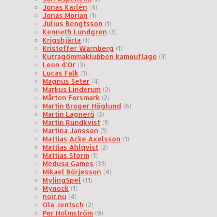
Jonas Karlén
(4)
Jonas Morian
(1)
Julius Bengtsson
(1)
Kenneth Lundgren
(3)
Krigshjärta
(1)
Kristoffer Warnberg
(1)
Kurragömmaklubben kamouflage
(3)
Leon d'Or
(3)
Lucas Falk
(1)
Magnus Seter
(4)
Markus Linderum
(2)
Mårten Forsmark
(2)
Martin Broger Höglund
(6)
Martin Lagnerö
(3)
Martin Rundkvist
(1)
Martina Jansson
(1)
Mattias Acke Axelsson
(1)
Mattias Ahlqvist
(2)
Mattias Storm
(1)
Medusa Games
(31)
Mikael Börjesson
(4)
MylingSpel
(11)
Mynock
(1)
noir.nu
(4)
Ola Jentsch
(2)
Per Holmström
(9)