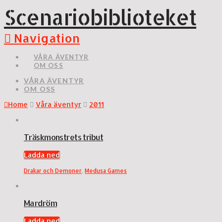
Scenariobiblioteket
Navigation
VÅRA ÄVENTYR
OM OSS
VÅRA ÄVENTYR
OM OSS
Home
Våra äventyr
2011
Träskmonstrets tribut
Ladda ned
Drakar och Demoner
,
Medusa Games
Mardröm
Ladda ned