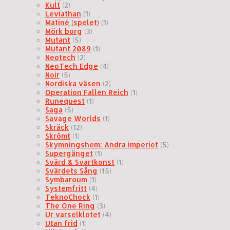
Kult
(2)
Leviathan
(1)
Matiné (spelet)
(1)
Mörk borg
(3)
Mutant
(5)
Mutant 2089
(1)
Neotech
(2)
NeoTech Edge
(4)
Noir
(5)
Nordiska väsen
(2)
Operation Fallen Reich
(1)
Runequest
(1)
Saga
(5)
Savage Worlds
(1)
Skräck
(12)
Skrômt
(1)
Skymningshem: Andra imperiet
(5)
Supergänget
(1)
Svärd & Svartkonst
(1)
Svärdets Sång
(15)
Symbaroum
(1)
Systemfritt
(4)
TeknoChock
(1)
The One Ring
(3)
Ur varselklotet
(4)
Utan frid
(1)