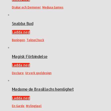
Drakar och Demoner
,
Medusa Games
Snabba Bud
Ladda ned
Boningen
,
TeknoChock
Magisk Förbindelse
Ladda ned
Deckare
,
Urverk speldesign
Madame de Brasillachs hemlighet
Ladda ned
En Garde
,
MylingSpel