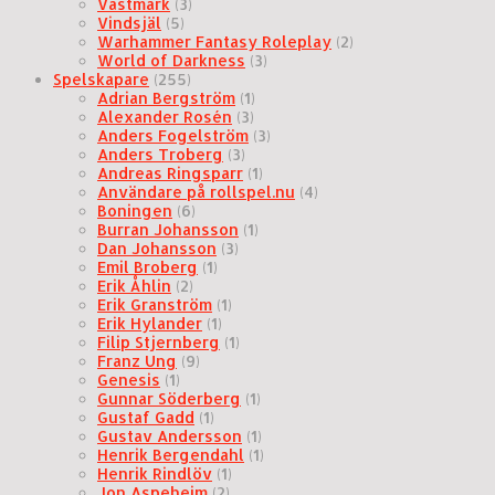
Västmark
(3)
Vindsjäl
(5)
Warhammer Fantasy Roleplay
(2)
World of Darkness
(3)
Spelskapare
(255)
Adrian Bergström
(1)
Alexander Rosén
(3)
Anders Fogelström
(3)
Anders Troberg
(3)
Andreas Ringsparr
(1)
Användare på rollspel.nu
(4)
Boningen
(6)
Burran Johansson
(1)
Dan Johansson
(3)
Emil Broberg
(1)
Erik Åhlin
(2)
Erik Granström
(1)
Erik Hylander
(1)
Filip Stjernberg
(1)
Franz Ung
(9)
Genesis
(1)
Gunnar Söderberg
(1)
Gustaf Gadd
(1)
Gustav Andersson
(1)
Henrik Bergendahl
(1)
Henrik Rindlöv
(1)
Jon Aspeheim
(2)