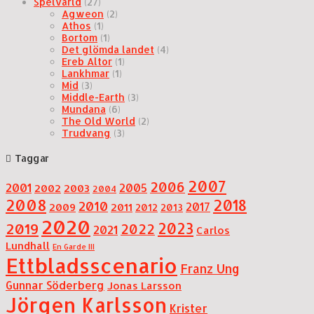
Spelvärld
(27)
Agweon
(2)
Athos
(1)
Bortom
(1)
Det glömda landet
(4)
Ereb Altor
(1)
Lankhmar
(1)
Mid
(3)
Middle-Earth
(3)
Mundana
(6)
The Old World
(2)
Trudvang
(3)
Taggar
2007
2006
2001
2005
2002
2003
2004
2008
2018
2010
2017
2009
2011
2012
2013
2020
2019
2023
2022
2021
Carlos
Lundhall
En Garde III
Ettbladsscenario
Franz Ung
Gunnar Söderberg
Jonas Larsson
Jörgen Karlsson
Krister