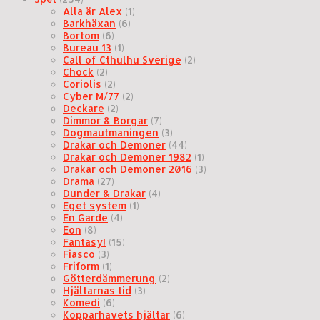
Alla är Alex
(1)
Barkhäxan
(6)
Bortom
(6)
Bureau 13
(1)
Call of Cthulhu Sverige
(2)
Chock
(2)
Coriolis
(2)
Cyber M/77
(2)
Deckare
(2)
Dimmor & Borgar
(7)
Dogmautmaningen
(3)
Drakar och Demoner
(44)
Drakar och Demoner 1982
(1)
Drakar och Demoner 2016
(3)
Drama
(27)
Dunder & Drakar
(4)
Eget system
(1)
En Garde
(4)
Eon
(8)
Fantasy!
(15)
Fiasco
(3)
Friform
(1)
Götterdämmerung
(2)
Hjältarnas tid
(3)
Komedi
(6)
Kopparhavets hjältar
(6)