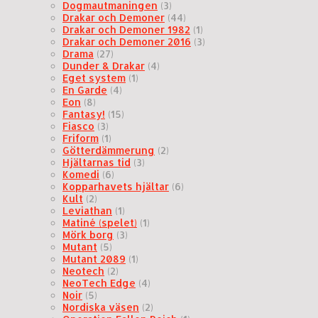
Dogmautmaningen
(3)
Drakar och Demoner
(44)
Drakar och Demoner 1982
(1)
Drakar och Demoner 2016
(3)
Drama
(27)
Dunder & Drakar
(4)
Eget system
(1)
En Garde
(4)
Eon
(8)
Fantasy!
(15)
Fiasco
(3)
Friform
(1)
Götterdämmerung
(2)
Hjältarnas tid
(3)
Komedi
(6)
Kopparhavets hjältar
(6)
Kult
(2)
Leviathan
(1)
Matiné (spelet)
(1)
Mörk borg
(3)
Mutant
(5)
Mutant 2089
(1)
Neotech
(2)
NeoTech Edge
(4)
Noir
(5)
Nordiska väsen
(2)