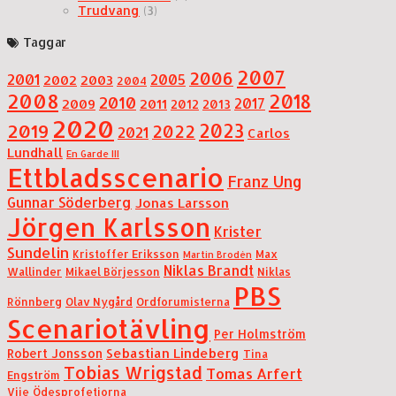
Trudvang
(3)
Taggar
2007
2006
2001
2005
2002
2003
2004
2008
2018
2010
2017
2009
2011
2012
2013
2020
2019
2023
2022
2021
Carlos
Lundhall
En Garde III
Ettbladsscenario
Franz Ung
Gunnar Söderberg
Jonas Larsson
Jörgen Karlsson
Krister
Sundelin
Kristoffer Eriksson
Max
Martin Brodén
Niklas Brandt
Wallinder
Mikael Börjesson
Niklas
PBS
Rönnberg
Olav Nygård
Ordforumisterna
Scenariotävling
Per Holmström
Sebastian Lindeberg
Robert Jonsson
Tina
Tobias Wrigstad
Tomas Arfert
Engström
Vije
Ödesprofetiorna