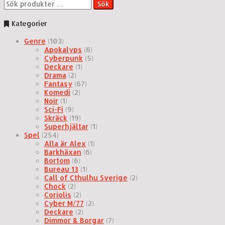
Sök
Sök
efter:
Kategorier
Genre
(103)
Apokalyps
(6)
Cyberpunk
(5)
Deckare
(1)
Drama
(2)
Fantasy
(67)
Komedi
(2)
Noir
(1)
Sci-Fi
(9)
Skräck
(19)
Superhjältar
(1)
Spel
(254)
Alla är Alex
(1)
Barkhäxan
(6)
Bortom
(6)
Bureau 13
(1)
Call of Cthulhu Sverige
(2)
Chock
(2)
Coriolis
(2)
Cyber M/77
(2)
Deckare
(2)
Dimmor & Borgar
(7)