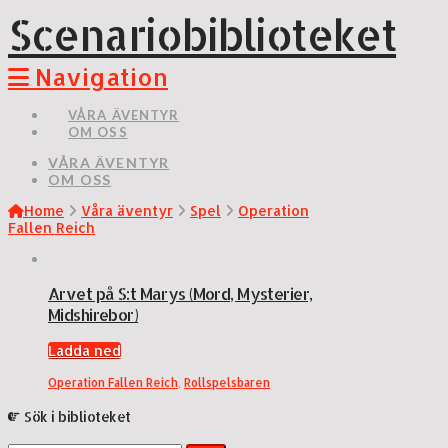
Scenariobiblioteket
Navigation
VÅRA ÄVENTYR
OM OSS
VÅRA ÄVENTYR
OM OSS
Home
Våra äventyr
Spel
Operation
Fallen Reich
Arvet på S:t Marys (Mord, Mysterier,
Midshirebor)
Ladda ned
Operation Fallen Reich
,
Rollspelsbaren
Sök i biblioteket