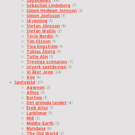
SagaGames
(20)
Sebastian Lindeberg
(7)
Simon Hedman Jonsson
(2)
Simon Joelsson
(1)
Skymning
(1)
Stefan Jönsson
(6)
Stefan Wallin
(2)
Terje Nordin
(1)
Tim Olsson
(1)
Tina Engström
(1)
Tobias Åberg
(1)
Totte Alm
(1)
Trevliga scenarion
(7)
Urverk speldesign
(2)
Vi åker Jeep
(24)
Vije
(6)
Spelvärld
(27)
Agweon
(2)
Athos
(1)
Bortom
(1)
Det glömda landet
(4)
Ereb Altor
(1)
Lankhmar
(1)
Mid
(3)
Middle-Earth
(3)
Mundana
(6)
The Old World
(2)