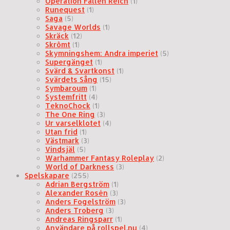
Operation Fallen Reich
(1)
Runequest
(1)
Saga
(5)
Savage Worlds
(1)
Skräck
(12)
Skrômt
(1)
Skymningshem: Andra imperiet
(5)
Supergänget
(1)
Svärd & Svartkonst
(1)
Svärdets Sång
(15)
Symbaroum
(1)
Systemfritt
(4)
TeknoChock
(1)
The One Ring
(3)
Ur varselklotet
(4)
Utan frid
(1)
Västmark
(3)
Vindsjäl
(5)
Warhammer Fantasy Roleplay
(2)
World of Darkness
(3)
Spelskapare
(255)
Adrian Bergström
(1)
Alexander Rosén
(3)
Anders Fogelström
(3)
Anders Troberg
(3)
Andreas Ringsparr
(1)
Användare på rollspel.nu
(4)