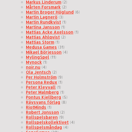
Markus Linderum
(2)
Mårten Forsmark
(2)
Martin Broger Höglund
(6)
Martin Lagnerö
(3)
Martin Rundkvist
(1)
Martina Jansson
(1)
Mattias Acke Axelsson
(1)
Mattias Ahlqvist
(2)
Mattias Storm
(1)
Medusa Games
(31)
Mikael Börjesson
(4)
MylingSpel
(11)
Mynock
(1)
noir.nu
(4)
Ola Jentsch
(2)
Per Holmström
(9)
Persona Redux
(1)
Peter Klevvall
(1)
Peter Malmberg
(1)
Pontus Kjellberg
(5)
Rävsvans förlag
(8)
RiotMinds
(1)
Robert Jonsson
(2)
Rollspelsbaren
(9)
Rollspelskollektivet
(4)
Rollspelsmåndag
(4)