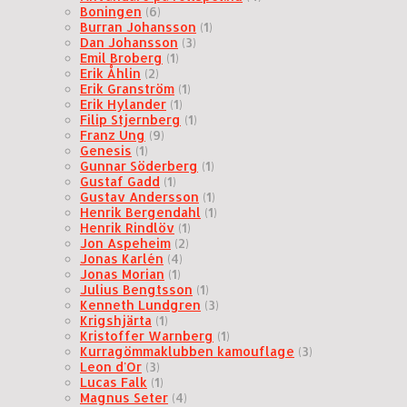
Boningen
(6)
Burran Johansson
(1)
Dan Johansson
(3)
Emil Broberg
(1)
Erik Åhlin
(2)
Erik Granström
(1)
Erik Hylander
(1)
Filip Stjernberg
(1)
Franz Ung
(9)
Genesis
(1)
Gunnar Söderberg
(1)
Gustaf Gadd
(1)
Gustav Andersson
(1)
Henrik Bergendahl
(1)
Henrik Rindlöv
(1)
Jon Aspeheim
(2)
Jonas Karlén
(4)
Jonas Morian
(1)
Julius Bengtsson
(1)
Kenneth Lundgren
(3)
Krigshjärta
(1)
Kristoffer Warnberg
(1)
Kurragömmaklubben kamouflage
(3)
Leon d'Or
(3)
Lucas Falk
(1)
Magnus Seter
(4)