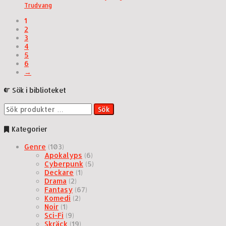
Trudvang
1
2
3
4
5
6
→
Sök i biblioteket
Sök
Sök
efter:
Kategorier
Genre
(103)
Apokalyps
(6)
Cyberpunk
(5)
Deckare
(1)
Drama
(2)
Fantasy
(67)
Komedi
(2)
Noir
(1)
Sci-Fi
(9)
Skräck
(19)