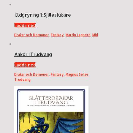
Eldgryning 1: Själaslukare
Ladda ned
Drakar och Demoner
,
Fantasy
,
Martin Lagnerö
,
Mid
Ankor i Trudvang
Ladda ned
Drakar och Demoner
,
Fantasy
,
Magnus Seter
,
Trudvang