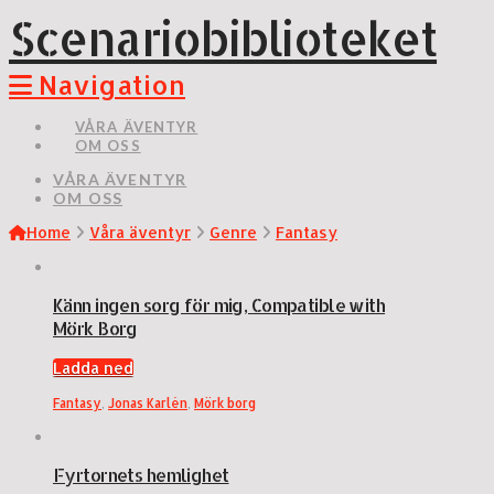
Scenariobiblioteket
Navigation
VÅRA ÄVENTYR
OM OSS
VÅRA ÄVENTYR
OM OSS
Home
Våra äventyr
Genre
Fantasy
Känn ingen sorg för mig, Compatible with
Mörk Borg
Ladda ned
Fantasy
,
Jonas Karlén
,
Mörk borg
Fyrtornets hemlighet