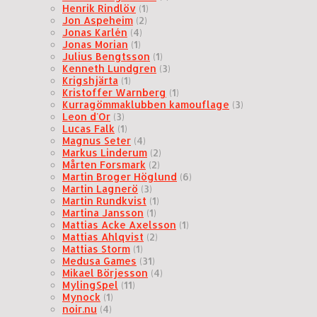
Henrik Rindlöv
(1)
Jon Aspeheim
(2)
Jonas Karlén
(4)
Jonas Morian
(1)
Julius Bengtsson
(1)
Kenneth Lundgren
(3)
Krigshjärta
(1)
Kristoffer Warnberg
(1)
Kurragömmaklubben kamouflage
(3)
Leon d'Or
(3)
Lucas Falk
(1)
Magnus Seter
(4)
Markus Linderum
(2)
Mårten Forsmark
(2)
Martin Broger Höglund
(6)
Martin Lagnerö
(3)
Martin Rundkvist
(1)
Martina Jansson
(1)
Mattias Acke Axelsson
(1)
Mattias Ahlqvist
(2)
Mattias Storm
(1)
Medusa Games
(31)
Mikael Börjesson
(4)
MylingSpel
(11)
Mynock
(1)
noir.nu
(4)