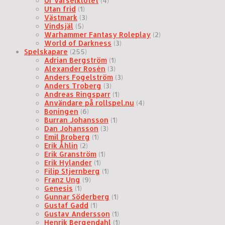
Ur varselklotet
(4)
Utan frid
(1)
Västmark
(3)
Vindsjäl
(5)
Warhammer Fantasy Roleplay
(2)
World of Darkness
(3)
Spelskapare
(255)
Adrian Bergström
(1)
Alexander Rosén
(3)
Anders Fogelström
(3)
Anders Troberg
(3)
Andreas Ringsparr
(1)
Användare på rollspel.nu
(4)
Boningen
(6)
Burran Johansson
(1)
Dan Johansson
(3)
Emil Broberg
(1)
Erik Åhlin
(2)
Erik Granström
(1)
Erik Hylander
(1)
Filip Stjernberg
(1)
Franz Ung
(9)
Genesis
(1)
Gunnar Söderberg
(1)
Gustaf Gadd
(1)
Gustav Andersson
(1)
Henrik Bergendahl
(1)