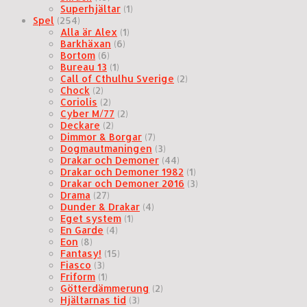
Superhjältar
(1)
Spel
(254)
Alla är Alex
(1)
Barkhäxan
(6)
Bortom
(6)
Bureau 13
(1)
Call of Cthulhu Sverige
(2)
Chock
(2)
Coriolis
(2)
Cyber M/77
(2)
Deckare
(2)
Dimmor & Borgar
(7)
Dogmautmaningen
(3)
Drakar och Demoner
(44)
Drakar och Demoner 1982
(1)
Drakar och Demoner 2016
(3)
Drama
(27)
Dunder & Drakar
(4)
Eget system
(1)
En Garde
(4)
Eon
(8)
Fantasy!
(15)
Fiasco
(3)
Friform
(1)
Götterdämmerung
(2)
Hjältarnas tid
(3)