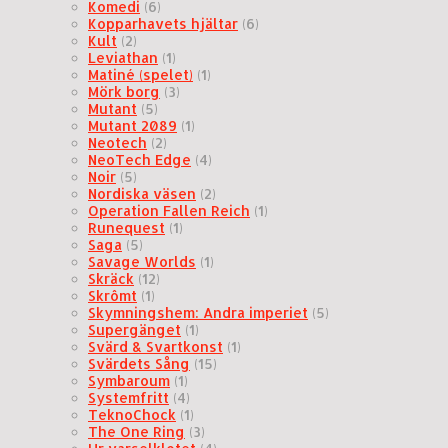
Komedi
(6)
Kopparhavets hjältar
(6)
Kult
(2)
Leviathan
(1)
Matiné (spelet)
(1)
Mörk borg
(3)
Mutant
(5)
Mutant 2089
(1)
Neotech
(2)
NeoTech Edge
(4)
Noir
(5)
Nordiska väsen
(2)
Operation Fallen Reich
(1)
Runequest
(1)
Saga
(5)
Savage Worlds
(1)
Skräck
(12)
Skrômt
(1)
Skymningshem: Andra imperiet
(5)
Supergänget
(1)
Svärd & Svartkonst
(1)
Svärdets Sång
(15)
Symbaroum
(1)
Systemfritt
(4)
TeknoChock
(1)
The One Ring
(3)