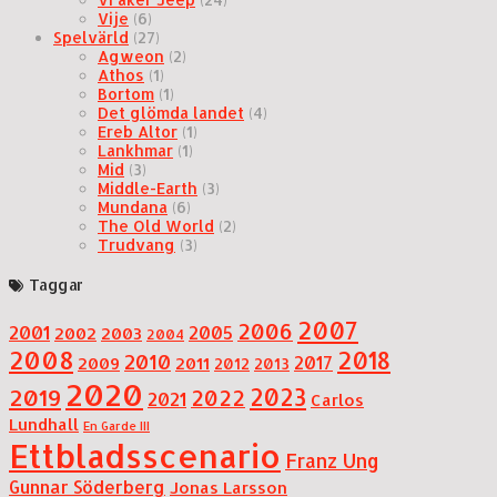
Vije
(6)
Spelvärld
(27)
Agweon
(2)
Athos
(1)
Bortom
(1)
Det glömda landet
(4)
Ereb Altor
(1)
Lankhmar
(1)
Mid
(3)
Middle-Earth
(3)
Mundana
(6)
The Old World
(2)
Trudvang
(3)
Taggar
2007
2006
2001
2005
2002
2003
2004
2008
2018
2010
2017
2009
2011
2012
2013
2020
2019
2023
2022
2021
Carlos
Lundhall
En Garde III
Ettbladsscenario
Franz Ung
Gunnar Söderberg
Jonas Larsson