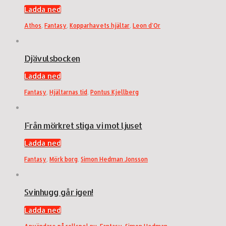
Ladda ned
Athos
,
Fantasy
,
Kopparhavets hjältar
,
Leon d'Or
Djävulsbocken
Ladda ned
Fantasy
,
Hjältarnas tid
,
Pontus Kjellberg
Från mörkret stiga vi mot ljuset
Ladda ned
Fantasy
,
Mörk borg
,
Simon Hedman Jonsson
Svinhugg går igen!
Ladda ned