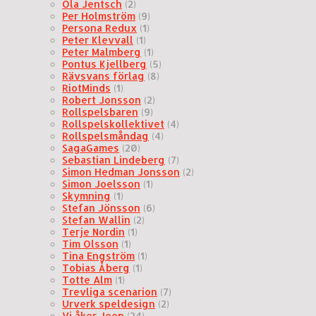
Ola Jentsch
(2)
Per Holmström
(9)
Persona Redux
(1)
Peter Klevvall
(1)
Peter Malmberg
(1)
Pontus Kjellberg
(5)
Rävsvans förlag
(8)
RiotMinds
(1)
Robert Jonsson
(2)
Rollspelsbaren
(9)
Rollspelskollektivet
(4)
Rollspelsmåndag
(4)
SagaGames
(20)
Sebastian Lindeberg
(7)
Simon Hedman Jonsson
(2)
Simon Joelsson
(1)
Skymning
(1)
Stefan Jönsson
(6)
Stefan Wallin
(2)
Terje Nordin
(1)
Tim Olsson
(1)
Tina Engström
(1)
Tobias Åberg
(1)
Totte Alm
(1)
Trevliga scenarion
(7)
Urverk speldesign
(2)
Vi åker Jeep
(24)