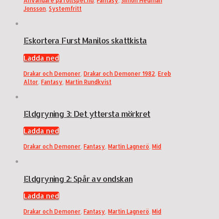
Användare på rollspel.nu
,
Fantasy
,
Simon Hedman
Jonsson
,
Systemfritt
Eskortera Furst Manilos skattkista
Ladda ned
Drakar och Demoner
,
Drakar och Demoner 1982
,
Ereb
Altor
,
Fantasy
,
Martin Rundkvist
Eldgryning 3: Det yttersta mörkret
Ladda ned
Drakar och Demoner
,
Fantasy
,
Martin Lagnerö
,
Mid
Eldgryning 2: Spår av ondskan
Ladda ned
Drakar och Demoner
,
Fantasy
,
Martin Lagnerö
,
Mid