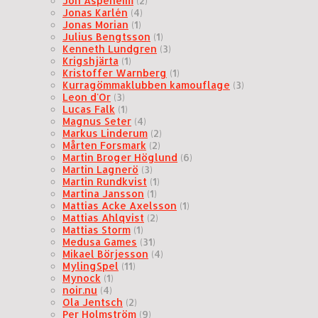
Jon Aspeheim
(2)
Jonas Karlén
(4)
Jonas Morian
(1)
Julius Bengtsson
(1)
Kenneth Lundgren
(3)
Krigshjärta
(1)
Kristoffer Warnberg
(1)
Kurragömmaklubben kamouflage
(3)
Leon d'Or
(3)
Lucas Falk
(1)
Magnus Seter
(4)
Markus Linderum
(2)
Mårten Forsmark
(2)
Martin Broger Höglund
(6)
Martin Lagnerö
(3)
Martin Rundkvist
(1)
Martina Jansson
(1)
Mattias Acke Axelsson
(1)
Mattias Ahlqvist
(2)
Mattias Storm
(1)
Medusa Games
(31)
Mikael Börjesson
(4)
MylingSpel
(11)
Mynock
(1)
noir.nu
(4)
Ola Jentsch
(2)
Per Holmström
(9)