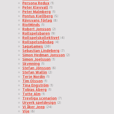
Persona Redux
(1)
Peter Klevvall
(1)
Peter Malmberg
(1)
Pontus Kjellberg
(5)
Rävsvans förlag
(8)
RiotMinds
(1)
Robert Jonsson
(2)
Rollspelsbaren
(9)
Rollspelskollektivet
(4)
Rollspelsmåndag
(4)
SagaGames
(20)
Sebastian Lindeberg
(7)
Simon Hedman Jonsson
(2)
Simon Joelsson
(1)
Skymning
(1)
Stefan Jönsson
(6)
Stefan Wallin
(2)
Terje Nordin
(1)
Tim Olsson
(1)
Tina Engström
(1)
Tobias Åberg
(1)
Totte Alm
(1)
Trevliga scenarion
(7)
Urverk speldesign
(2)
Vi åker Jeep
(24)
Vije
(6)