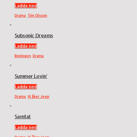
Ladda ned
Drama
,
Tim Olsson
Subsonic Dreams
Ladda ned
Boningen
,
Drama
Summer Lovin’
Ladda ned
Drama
,
Vi åker Jeep
Samtal
Ladda ned