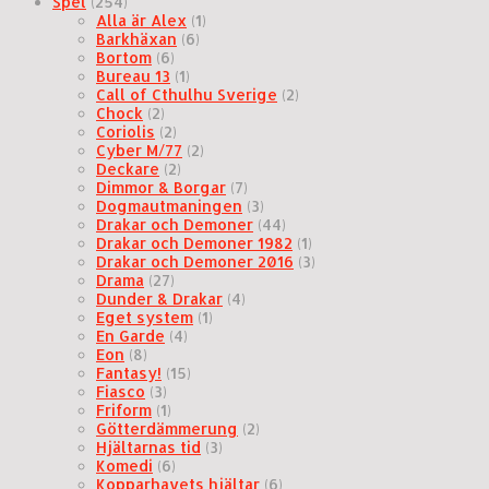
Spel
(254)
Alla är Alex
(1)
Barkhäxan
(6)
Bortom
(6)
Bureau 13
(1)
Call of Cthulhu Sverige
(2)
Chock
(2)
Coriolis
(2)
Cyber M/77
(2)
Deckare
(2)
Dimmor & Borgar
(7)
Dogmautmaningen
(3)
Drakar och Demoner
(44)
Drakar och Demoner 1982
(1)
Drakar och Demoner 2016
(3)
Drama
(27)
Dunder & Drakar
(4)
Eget system
(1)
En Garde
(4)
Eon
(8)
Fantasy!
(15)
Fiasco
(3)
Friform
(1)
Götterdämmerung
(2)
Hjältarnas tid
(3)
Komedi
(6)
Kopparhavets hjältar
(6)