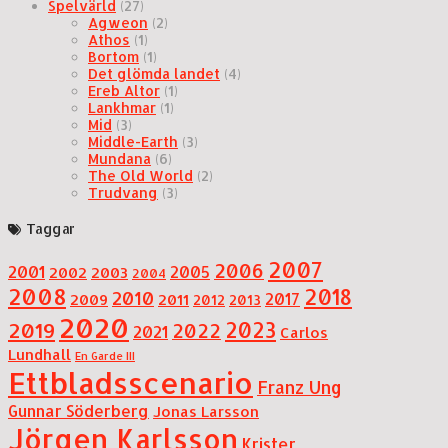
Spelvärld
(27)
Agweon
(2)
Athos
(1)
Bortom
(1)
Det glömda landet
(4)
Ereb Altor
(1)
Lankhmar
(1)
Mid
(3)
Middle-Earth
(3)
Mundana
(6)
The Old World
(2)
Trudvang
(3)
Taggar
2007
2006
2001
2005
2002
2003
2004
2008
2018
2010
2017
2009
2011
2012
2013
2020
2019
2023
2022
2021
Carlos
Lundhall
En Garde III
Ettbladsscenario
Franz Ung
Gunnar Söderberg
Jonas Larsson
Jörgen Karlsson
Krister