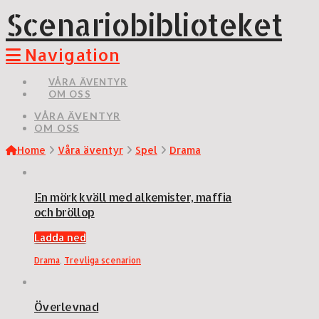
Scenariobiblioteket
Navigation
VÅRA ÄVENTYR
OM OSS
VÅRA ÄVENTYR
OM OSS
Home
Våra äventyr
Spel
Drama
En mörk kväll med alkemister, maffia
och bröllop
Ladda ned
Drama
,
Trevliga scenarion
Överlevnad