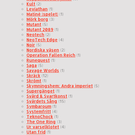
Kult
(2)
Leviathan
(1)
Matiné (spelet)
(1)
Mörk borg
(3)
Mutant
(5)
Mutant 2089
(1)
Neotech
(2)
NeoTech Edge
(4)
Noir
(5)
Nordiska väsen
(2)
Operation Fallen Reich
(1)
Runequest
(1)
Saga
(5)
Savage Worlds
(1)
Skräck
(12)
Skrômt
(1)
Skymningshem: Andra imperiet
(5)
Supergänget
(1)
Svärd & Svartkonst
(1)
Svärdets Sång
(15)
Symbaroum
(1)
Systemfritt
(4)
TeknoChock
(1)
The One Ring
(3)
Ur varselklotet
(4)
Utan frid
(1)