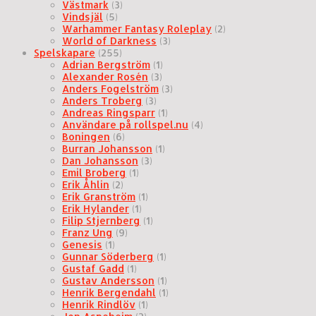
Västmark
(3)
Vindsjäl
(5)
Warhammer Fantasy Roleplay
(2)
World of Darkness
(3)
Spelskapare
(255)
Adrian Bergström
(1)
Alexander Rosén
(3)
Anders Fogelström
(3)
Anders Troberg
(3)
Andreas Ringsparr
(1)
Användare på rollspel.nu
(4)
Boningen
(6)
Burran Johansson
(1)
Dan Johansson
(3)
Emil Broberg
(1)
Erik Åhlin
(2)
Erik Granström
(1)
Erik Hylander
(1)
Filip Stjernberg
(1)
Franz Ung
(9)
Genesis
(1)
Gunnar Söderberg
(1)
Gustaf Gadd
(1)
Gustav Andersson
(1)
Henrik Bergendahl
(1)
Henrik Rindlöv
(1)