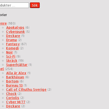
Sök
orier
enre
(103)
Apokalyps
(6)
Cyberpunk
(5)
Deckare
(1)
Drama
(2)
Fantasy
(67)
Komedi
(2)
Noir
(1)
Sci-Fi
(9)
Skräck
(19)
Superhjältar
(1)
pel
(254)
Alla är Alex
(1)
Barkhäxan
(6)
Bortom
(6)
Bureau 13
(1)
Call of Cthulhu Sverige
(2)
Chock
(2)
Coriolis
(2)
Cyber M/77
(2)
Deckare
(2)