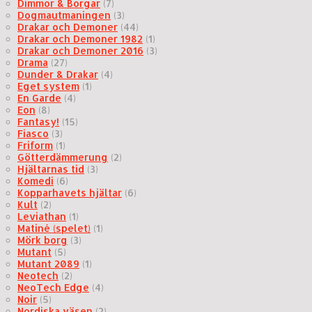
Dimmor & Borgar
(7)
Dogmautmaningen
(3)
Drakar och Demoner
(44)
Drakar och Demoner 1982
(1)
Drakar och Demoner 2016
(3)
Drama
(27)
Dunder & Drakar
(4)
Eget system
(1)
En Garde
(4)
Eon
(8)
Fantasy!
(15)
Fiasco
(3)
Friform
(1)
Götterdämmerung
(2)
Hjältarnas tid
(3)
Komedi
(6)
Kopparhavets hjältar
(6)
Kult
(2)
Leviathan
(1)
Matiné (spelet)
(1)
Mörk borg
(3)
Mutant
(5)
Mutant 2089
(1)
Neotech
(2)
NeoTech Edge
(4)
Noir
(5)
Nordiska väsen
(2)