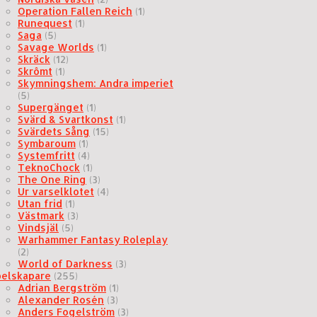
Operation Fallen Reich
(1)
Runequest
(1)
Saga
(5)
Savage Worlds
(1)
Skräck
(12)
Skrômt
(1)
Skymningshem: Andra imperiet
(5)
Supergänget
(1)
Svärd & Svartkonst
(1)
Svärdets Sång
(15)
Symbaroum
(1)
Systemfritt
(4)
TeknoChock
(1)
The One Ring
(3)
Ur varselklotet
(4)
Utan frid
(1)
Västmark
(3)
Vindsjäl
(5)
Warhammer Fantasy Roleplay
(2)
World of Darkness
(3)
pelskapare
(255)
Adrian Bergström
(1)
Alexander Rosén
(3)
Anders Fogelström
(3)