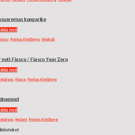
asuarernas kungarike
adda ned
ntasy
,
Pontus Kjellberg
,
Vindsjäl
 noll Fiasco / Fiasco Year Zero
adda ned
okalyps
,
Fiasco
,
Pontus Kjellberg
idnappad
adda ned
okalyps
,
Mutant
,
Pontus Kjellberg
biblioteket