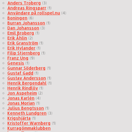
Anders Troberg
(3)
Andreas Ringsparr
(1)
Användare på rollspel.nu
(4)
Boningen
(6)
Burran Johansson
(1)
Dan Johansson
(3)
Emil Broberg
(1)
Erik Åhlin
(2)
Erik Granström
(1)
Erik Hylander
(1)
Filip Stjernberg
(1)
Franz Ung
(9)
Genesis
(1)
Gunnar Söderberg
(1)
Gustaf Gadd
(1)
Gustav Andersson
(1)
Henrik Bergendahl
(1)
Henrik Rindlöv
(1)
Jon Aspeheim
(2)
Jonas Karlén
(4)
Jonas Morian
(1)
Julius Bengtsson
(1)
Kenneth Lundgren
(3)
Krigshjärta
(1)
Kristoffer Warnberg
(1)
Kurragömmaklubben