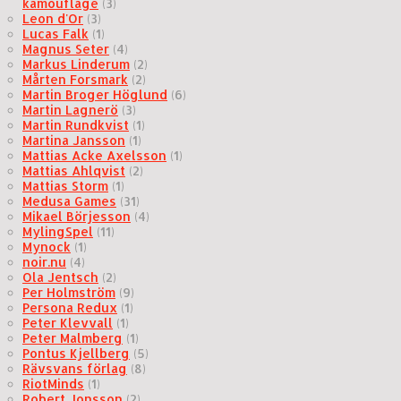
kamouflage
(3)
Leon d'Or
(3)
Lucas Falk
(1)
Magnus Seter
(4)
Markus Linderum
(2)
Mårten Forsmark
(2)
Martin Broger Höglund
(6)
Martin Lagnerö
(3)
Martin Rundkvist
(1)
Martina Jansson
(1)
Mattias Acke Axelsson
(1)
Mattias Ahlqvist
(2)
Mattias Storm
(1)
Medusa Games
(31)
Mikael Börjesson
(4)
MylingSpel
(11)
Mynock
(1)
noir.nu
(4)
Ola Jentsch
(2)
Per Holmström
(9)
Persona Redux
(1)
Peter Klevvall
(1)
Peter Malmberg
(1)
Pontus Kjellberg
(5)
Rävsvans förlag
(8)
RiotMinds
(1)
Robert Jonsson
(2)