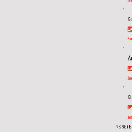
K
L
Fa
År
L
Ap
K
L
Ap
Sök i 