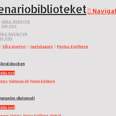
enariobiblioteket
Naviga
VÅRA ÄVENTYR
OM OSS
ÅRA ÄVENTYR
M OSS
Våra äventyr
Spelskapare
Pontus Kjellberg
jävulsbocken
adda ned
ntasy
,
Hjältarnas tid
,
Pontus Kjellberg
jungelns diplomati
adda ned
gweon
,
Fantasy
,
Pontus Kjellberg
,
Vindsjäl