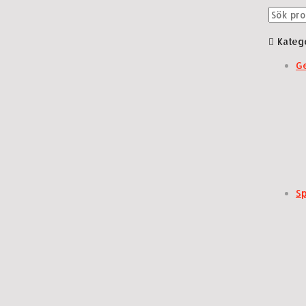
Sök
efter:
Kateg
G
S