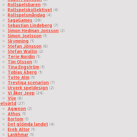
Rollspelsbaren
(9)
Rollspelskollektivet
(4)
Rollspelsmåndag
(4)
SagaGames
(20)
Sebastian Lindeberg
(7)
Simon Hedman Jonsson
(2)
Simon Joelsson
(1)
Skymning
(1)
Stefan Jönsson
(6)
Stefan Wallin
(2)
Terje Nordin
(1)
Tim Olsson
(1)
Tina Engström
(1)
Tobias Åberg
(1)
Totte Alm
(1)
Trevliga scenarion
(7)
Urverk speldesign
(2)
Vi åker Jeep
(24)
Vije
(6)
pelvärld
(27)
Agweon
(2)
Athos
(1)
Bortom
(1)
Det glömda landet
(4)
Ereb Altor
(1)
Lankhmar
(1)