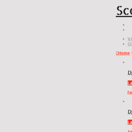
Sc
V
O
Home
D
L
Fa
D
L
A