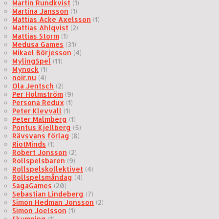
Martin Rundkvist
(1)
Martina Jansson
(1)
Mattias Acke Axelsson
(1)
Mattias Ahlqvist
(2)
Mattias Storm
(1)
Medusa Games
(31)
Mikael Börjesson
(4)
MylingSpel
(11)
Mynock
(1)
noir.nu
(4)
Ola Jentsch
(2)
Per Holmström
(9)
Persona Redux
(1)
Peter Klevvall
(1)
Peter Malmberg
(1)
Pontus Kjellberg
(5)
Rävsvans förlag
(8)
RiotMinds
(1)
Robert Jonsson
(2)
Rollspelsbaren
(9)
Rollspelskollektivet
(4)
Rollspelsmåndag
(4)
SagaGames
(20)
Sebastian Lindeberg
(7)
Simon Hedman Jonsson
(2)
Simon Joelsson
(1)
Skymning
(1)