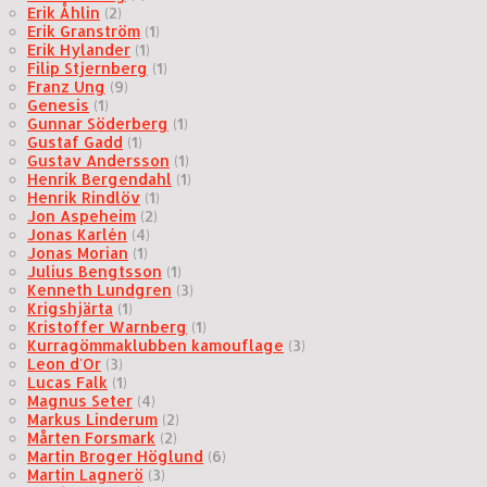
Erik Åhlin
(2)
Erik Granström
(1)
Erik Hylander
(1)
Filip Stjernberg
(1)
Franz Ung
(9)
Genesis
(1)
Gunnar Söderberg
(1)
Gustaf Gadd
(1)
Gustav Andersson
(1)
Henrik Bergendahl
(1)
Henrik Rindlöv
(1)
Jon Aspeheim
(2)
Jonas Karlén
(4)
Jonas Morian
(1)
Julius Bengtsson
(1)
Kenneth Lundgren
(3)
Krigshjärta
(1)
Kristoffer Warnberg
(1)
Kurragömmaklubben kamouflage
(3)
Leon d'Or
(3)
Lucas Falk
(1)
Magnus Seter
(4)
Markus Linderum
(2)
Mårten Forsmark
(2)
Martin Broger Höglund
(6)
Martin Lagnerö
(3)