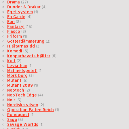
Drama
(27)
Dunder & Drakar
(4)
Eget system
(1)
En Garde
(4)
Eon
(8)
Fantasy!
(15)
Fiasco
(3)
Friform
(1)
Götterdämmerung
(2)
Hjältarnas tid
(3)
Komedi
(6)
Kopparhavets hjältar
(6)
Kult
(2)
Leviathan
(1)
Matiné (spelet)
(1)
Mörk borg
(3)
Mutant
(5)
Mutant 2089
(1)
Neotech
(2)
NeoTech Edge
(4)
Noir
(5)
Nordiska väsen
(2)
Operation Fallen Reich
(1)
Runequest
(1)
Saga
(5)
Savage Worlds
(1)