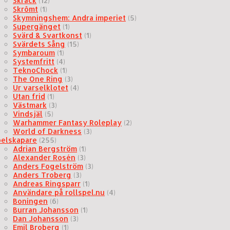
Skräck
(12)
Skrômt
(1)
Skymningshem: Andra imperiet
(5)
Supergänget
(1)
Svärd & Svartkonst
(1)
Svärdets Sång
(15)
Symbaroum
(1)
Systemfritt
(4)
TeknoChock
(1)
The One Ring
(3)
Ur varselklotet
(4)
Utan frid
(1)
Västmark
(3)
Vindsjäl
(5)
Warhammer Fantasy Roleplay
(2)
World of Darkness
(3)
pelskapare
(255)
Adrian Bergström
(1)
Alexander Rosén
(3)
Anders Fogelström
(3)
Anders Troberg
(3)
Andreas Ringsparr
(1)
Användare på rollspel.nu
(4)
Boningen
(6)
Burran Johansson
(1)
Dan Johansson
(3)
Emil Broberg
(1)