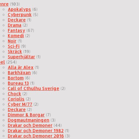
enre
(103)
Apokalyps
(6)
Cyberpunk
(5)
Deckare
(1)
Drama
(2)
Fantasy
(67)
Komedi
(2)
Noir
(1)
Sci-Fi
(9)
Skräck
(19)
Superhjältar
(1)
pel
(254)
Alla är Alex
(1)
Barkhäxan
(6)
Bortom
(6)
Bureau 13
(1)
Call of Cthulhu Sverige
(2)
Chock
(2)
Coriolis
(2)
Cyber M/77
(2)
Deckare
(2)
Dimmor & Borgar
(7)
Dogmautmaningen
(3)
Drakar och Demoner
(44)
Drakar och Demoner 1982
(1)
Drakar och Demoner 2016
(3)