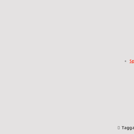
S
Tagga