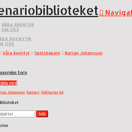
enariobiblioteket
Naviga
VÅRA ÄVENTYR
OM OSS
ÅRA ÄVENTYR
M OSS
Våra äventyr
Spelskapare
Burran Johansson
oparnius torn
adda ned
rran Johansson
,
Fantasy
,
Hjältarnas tid
biblioteket
Sök
orier