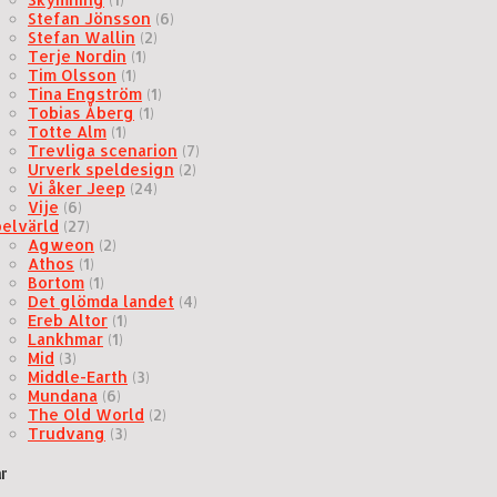
Stefan Jönsson
(6)
Stefan Wallin
(2)
Terje Nordin
(1)
Tim Olsson
(1)
Tina Engström
(1)
Tobias Åberg
(1)
Totte Alm
(1)
Trevliga scenarion
(7)
Urverk speldesign
(2)
Vi åker Jeep
(24)
Vije
(6)
pelvärld
(27)
Agweon
(2)
Athos
(1)
Bortom
(1)
Det glömda landet
(4)
Ereb Altor
(1)
Lankhmar
(1)
Mid
(3)
Middle-Earth
(3)
Mundana
(6)
The Old World
(2)
Trudvang
(3)
r