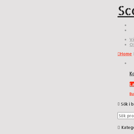
Sc
V
O
Home
K
L
Bu
Sök i 
Sök
efter:
Kateg