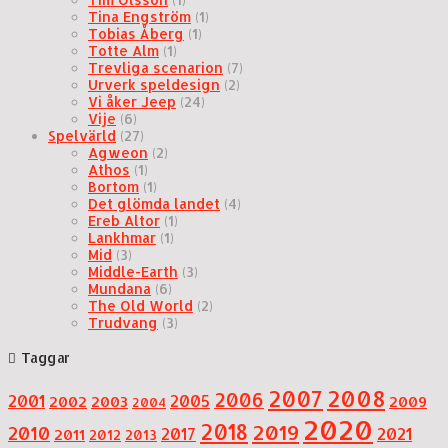
Tina Engström
(1)
Tobias Åberg
(1)
Totte Alm
(1)
Trevliga scenarion
(7)
Urverk speldesign
(2)
Vi åker Jeep
(24)
Vije
(6)
Spelvärld
(27)
Agweon
(2)
Athos
(1)
Bortom
(1)
Det glömda landet
(4)
Ereb Altor
(1)
Lankhmar
(1)
Mid
(3)
Middle-Earth
(3)
Mundana
(6)
The Old World
(2)
Trudvang
(3)
Taggar
2007
2008
2006
2001
2005
2002
2003
2009
2004
2020
2018
2019
2010
2021
2017
2011
2012
2013