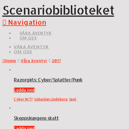
Scenariobiblioteket
Navigation
VÅRA ÄVENTYR
OM OSS
VÅRA ÄVENTYR
OM OSS
Home
Våra äventyr
2017
Razorgirls: Cyber/Splatter/Punk
Ladda ned
Cyber M/77
,
Sebastian Lindeberg
,
Spel
Skeppskungens skatt
Ladda ned