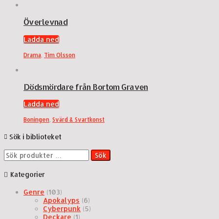
Överlevnad
Ladda ned
Drama
,
Tim Olsson
Dödsmördare från Bortom Graven
Ladda ned
Boningen
,
Svärd & Svartkonst
Sök i biblioteket
Sök
Sök
efter:
Kategorier
Genre
(103)
Apokalyps
(6)
Cyberpunk
(5)
Deckare
(1)