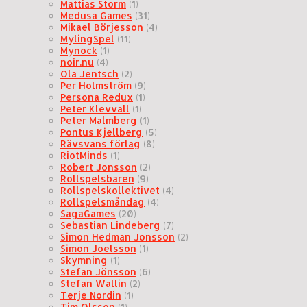
Mattias Storm
(1)
Medusa Games
(31)
Mikael Börjesson
(4)
MylingSpel
(11)
Mynock
(1)
noir.nu
(4)
Ola Jentsch
(2)
Per Holmström
(9)
Persona Redux
(1)
Peter Klevvall
(1)
Peter Malmberg
(1)
Pontus Kjellberg
(5)
Rävsvans förlag
(8)
RiotMinds
(1)
Robert Jonsson
(2)
Rollspelsbaren
(9)
Rollspelskollektivet
(4)
Rollspelsmåndag
(4)
SagaGames
(20)
Sebastian Lindeberg
(7)
Simon Hedman Jonsson
(2)
Simon Joelsson
(1)
Skymning
(1)
Stefan Jönsson
(6)
Stefan Wallin
(2)
Terje Nordin
(1)
Tim Olsson
(1)