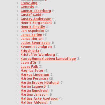
Franz Ung
(9)
Genesis
(1)
Gunnar Söderberg
(1)
Gustaf Gadd
(1)
Gustav Andersson
(1)
Henrik Bergendahl
(1)
Henrik Rindlöv
(1)
Jon Aspeheim
(2)
Jonas Karlén
(4)
Jonas Morian
(1)
Julius Bengtsson
(1)
Kenneth Lundgren
(3)
Krigshjärta
(1)
Kristoffer Warnberg
(1)
Kurragömmaklubben kamouflage
(3)
Leon d'Or
(3)
Lucas Falk
(1)
Magnus Seter
(4)
Markus Linderum
(2)
Mårten Forsmark
(2)
Martin Broger Höglund
(6)
Martin Lagnerö
(3)
Martin Rundkvist
(1)
Martina Jansson
(1)
Mattias Acke Axelsson
(1)
Mattias Ahlqvist
(2)