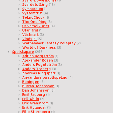
Svärd & Svartkonst
(1)
Svärdets Sång
(15)
Symbaroum
(1)
Systemfritt
(4)
TeknoChock
(1)
The One Ring
(3)
Ur varselklotet
(4)
Utan frid
(1)
Västmark
(3)
Vindsjäl
(5)
Warhammer Fantasy Roleplay
(2)
World of Darkness
(3)
Spelskapare
(255)
Adrian Bergström
(1)
Alexander Rosén
(3)
Anders Fogelström
(3)
Anders Troberg
(3)
Andreas Ringsparr
(1)
Användare på rollspel.nu
(4)
Boningen
(6)
Burran Johansson
(1)
Dan Johansson
(3)
Emil Broberg
(1)
Erik Åhlin
(2)
Erik Granström
(1)
Erik Hylander
(1)
Filip Stjernberg
(1)