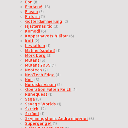
Eon
(8)
Fantasy!
(15)
Fiasco
(3)
Friform
(1)
Götterdämmerung
(2)
Hjältarnas tid
(3)
Komedi
(6)
Kopparhavets hjältar
(6)
Kult
(2)
Leviathan
(1)
Matiné (spelet)
(1)
Mörk borg
(3)
Mutant
(5)
Mutant 2089
(1)
Neotech
(2)
NeoTech Edge
(4)
Noir
(5)
Nordiska väsen
(2)
Operation Fallen Reich
(1)
Runequest
(1)
Saga
(5)
Savage Worlds
(1)
Skräck
(12)
Skrômt
(1)
Skymningshem: Andra imperiet
(5)
Supergänget
(1)