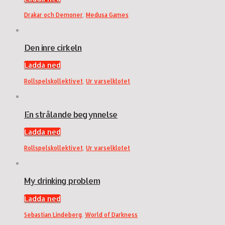
Drakar och Demoner
,
Medusa Games
Den inre cirkeln
Ladda ned
Rollspelskollektivet
,
Ur varselklotet
En strålande begynnelse
Ladda ned
Rollspelskollektivet
,
Ur varselklotet
My drinking problem
Ladda ned
Sebastian Lindeberg
,
World of Darkness