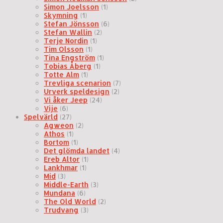
Simon Joelsson
(1)
Skymning
(1)
Stefan Jönsson
(6)
Stefan Wallin
(2)
Terje Nordin
(1)
Tim Olsson
(1)
Tina Engström
(1)
Tobias Åberg
(1)
Totte Alm
(1)
Trevliga scenarion
(7)
Urverk speldesign
(2)
Vi åker Jeep
(24)
Vije
(6)
Spelvärld
(27)
Agweon
(2)
Athos
(1)
Bortom
(1)
Det glömda landet
(4)
Ereb Altor
(1)
Lankhmar
(1)
Mid
(3)
Middle-Earth
(3)
Mundana
(6)
The Old World
(2)
Trudvang
(3)