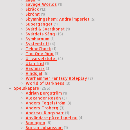
Savage Worlds
(1)
Skräck
(12)
Skrômt
(1)
Skymningshem: Andra imperiet
(5)
Supergänget
(1)
Svärd & Svartkonst
(1)
Svärdets Sång
(15)
Symbaroum
(1)
Systemfritt
(4)
TeknoChock
(1)
The One Ring
(3)
Ur varselklotet
(4)
Utan frid
(1)
Västmark
(3)
Vindsjäl
(5)
Warhammer Fantasy Roleplay
(2)
World of Darkness
(3)
Spelskapare
(255)
Adrian Bergström
(1)
Alexander Rosén
(3)
Anders Fogelström
(3)
Anders Troberg
(3)
Andreas Ringsparr
(1)
Användare på rollspel.nu
(4)
Boningen
(6)
Burran Johansson
(1)