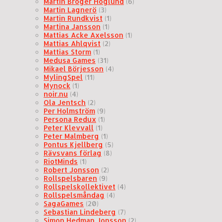
Martin Broger Höglund
(6)
Martin Lagnerö
(3)
Martin Rundkvist
(1)
Martina Jansson
(1)
Mattias Acke Axelsson
(1)
Mattias Ahlqvist
(2)
Mattias Storm
(1)
Medusa Games
(31)
Mikael Börjesson
(4)
MylingSpel
(11)
Mynock
(1)
noir.nu
(4)
Ola Jentsch
(2)
Per Holmström
(9)
Persona Redux
(1)
Peter Klevvall
(1)
Peter Malmberg
(1)
Pontus Kjellberg
(5)
Rävsvans förlag
(8)
RiotMinds
(1)
Robert Jonsson
(2)
Rollspelsbaren
(9)
Rollspelskollektivet
(4)
Rollspelsmåndag
(4)
SagaGames
(20)
Sebastian Lindeberg
(7)
Simon Hedman Jonsson
(2)