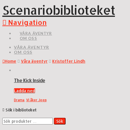
Scenariobiblioteket
Navigation
VÅRA ÄVENTYR
OM OSS
VÅRA ÄVENTYR
OM OSS
Home
Våra äventyr
Kristoffer Lindh
The Kick Inside
Ladda ned
Drama
,
Vi åker Jeep
Sök i biblioteket
Sök
Sök
efter: