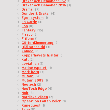
Drakar och Demoner 1982
(1)
Drakar och Demoner 2016
(3)
Drama
(27)
Dunder & Drakar
(4)
Eget system
(1)
En Garde
(4)
Eon
(8)
Fantasy!
(15)
Fiasco
(3)
Friform
(1)
Götterdämmerung
(2)
Hjältarnas tid
(3)
Komedi
(6)
Kopparhavets hjältar
(6)
Kult
(2)
Leviathan
(1)
Matiné (spelet)
(1)
Mörk borg
(3)
Mutant
(5)
Mutant 2089
(1)
Neotech
(2)
NeoTech Edge
(4)
Noir
(5)
Nordiska väsen
(2)
Operation Fallen Reich
(1)
Runequest
(1)
Saga
(5)