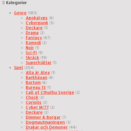
Kategorier
Genre
(103)
Apokalyps
(6)
Cyberpunk
(5)
Deckare
(1)
Drama
(2)
Fantasy
(67)
Komedi
(2)
Noir
(1)
Sci-Fi
(9)
Skräck
(19)
Superhjältar
(1)
Spel
(254)
Alla är Alex
(1)
Barkhäxan
(6)
Bortom
(6)
Bureau 13
(1)
Call of Cthulhu Sverige
(2)
Chock
(2)
Coriolis
(2)
Cyber M/77
(2)
Deckare
(2)
Dimmor & Borgar
(7)
Dogmautmaningen
(3)
Drakar och Demoner
(44)