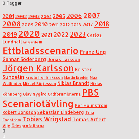
Taggar
2007
2006
2001
2005
2002
2003
2004
2008
2018
2010
2017
2009
2011
2012
2013
2020
2019
2023
2022
2021
Carlos
Lundhall
En Garde III
Ettbladsscenario
Franz Ung
Gunnar Söderberg
Jonas Larsson
Jörgen Karlsson
Krister
Sundelin
Kristoffer Eriksson
Max
Martin Brodén
Niklas Brandt
Wallinder
Mikael Börjesson
Niklas
PBS
Rönnberg
Olav Nygård
Ordforumisterna
Scenariotävling
Per Holmström
Sebastian Lindeberg
Robert Jonsson
Tina
Tobias Wrigstad
Tomas Arfert
Engström
Vije
Ödesprofetiorna