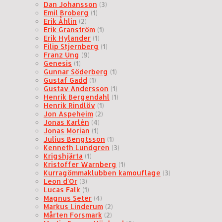
Dan Johansson
(3)
Emil Broberg
(1)
Erik Åhlin
(2)
Erik Granström
(1)
Erik Hylander
(1)
Filip Stjernberg
(1)
Franz Ung
(9)
Genesis
(1)
Gunnar Söderberg
(1)
Gustaf Gadd
(1)
Gustav Andersson
(1)
Henrik Bergendahl
(1)
Henrik Rindlöv
(1)
Jon Aspeheim
(2)
Jonas Karlén
(4)
Jonas Morian
(1)
Julius Bengtsson
(1)
Kenneth Lundgren
(3)
Krigshjärta
(1)
Kristoffer Warnberg
(1)
Kurragömmaklubben kamouflage
(3)
Leon d'Or
(3)
Lucas Falk
(1)
Magnus Seter
(4)
Markus Linderum
(2)
Mårten Forsmark
(2)