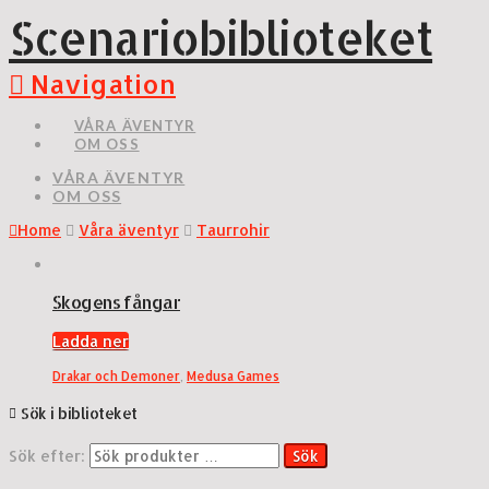
Scenariobiblioteket
Navigation
VÅRA ÄVENTYR
OM OSS
VÅRA ÄVENTYR
OM OSS
Home
Våra äventyr
Taurrohir
Skogens fångar
Ladda ner
Drakar och Demoner
,
Medusa Games
Sök i biblioteket
Sök efter:
Sök