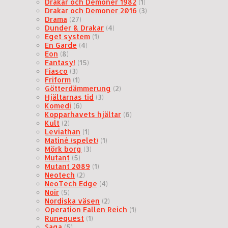
Drakar och Demoner 1982
(1)
Drakar och Demoner 2016
(3)
Drama
(27)
Dunder & Drakar
(4)
Eget system
(1)
En Garde
(4)
Eon
(8)
Fantasy!
(15)
Fiasco
(3)
Friform
(1)
Götterdämmerung
(2)
Hjältarnas tid
(3)
Komedi
(6)
Kopparhavets hjältar
(6)
Kult
(2)
Leviathan
(1)
Matiné (spelet)
(1)
Mörk borg
(3)
Mutant
(5)
Mutant 2089
(1)
Neotech
(2)
NeoTech Edge
(4)
Noir
(5)
Nordiska väsen
(2)
Operation Fallen Reich
(1)
Runequest
(1)
Saga
(5)