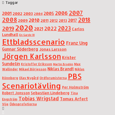
Taggar
2007
2006
2001
2005
2002
2003
2004
2008
2018
2010
2017
2009
2011
2012
2013
2020
2019
2023
2022
2021
Carlos
Lundhall
En Garde III
Ettbladsscenario
Franz Ung
Gunnar Söderberg
Jonas Larsson
Jörgen Karlsson
Krister
Sundelin
Kristoffer Eriksson
Max
Martin Brodén
Niklas Brandt
Wallinder
Mikael Börjesson
Niklas
PBS
Rönnberg
Olav Nygård
Ordforumisterna
Scenariotävling
Per Holmström
Sebastian Lindeberg
Robert Jonsson
Tina
Tobias Wrigstad
Tomas Arfert
Engström
Vije
Ödesprofetiorna