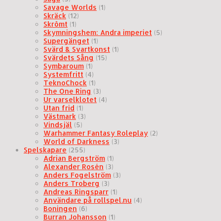
Savage Worlds
(1)
Skräck
(12)
Skrômt
(1)
Skymningshem: Andra imperiet
(5)
Supergänget
(1)
Svärd & Svartkonst
(1)
Svärdets Sång
(15)
Symbaroum
(1)
Systemfritt
(4)
TeknoChock
(1)
The One Ring
(3)
Ur varselklotet
(4)
Utan frid
(1)
Västmark
(3)
Vindsjäl
(5)
Warhammer Fantasy Roleplay
(2)
World of Darkness
(3)
Spelskapare
(255)
Adrian Bergström
(1)
Alexander Rosén
(3)
Anders Fogelström
(3)
Anders Troberg
(3)
Andreas Ringsparr
(1)
Användare på rollspel.nu
(4)
Boningen
(6)
Burran Johansson
(1)