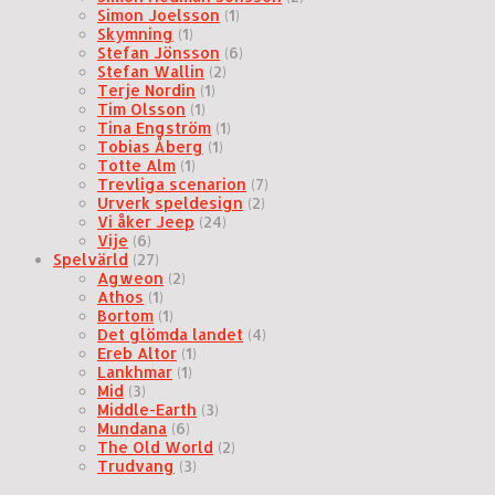
Simon Joelsson
(1)
Skymning
(1)
Stefan Jönsson
(6)
Stefan Wallin
(2)
Terje Nordin
(1)
Tim Olsson
(1)
Tina Engström
(1)
Tobias Åberg
(1)
Totte Alm
(1)
Trevliga scenarion
(7)
Urverk speldesign
(2)
Vi åker Jeep
(24)
Vije
(6)
Spelvärld
(27)
Agweon
(2)
Athos
(1)
Bortom
(1)
Det glömda landet
(4)
Ereb Altor
(1)
Lankhmar
(1)
Mid
(3)
Middle-Earth
(3)
Mundana
(6)
The Old World
(2)
Trudvang
(3)