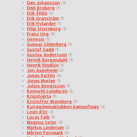
Dan Johansson
(3)
Emil Broberg
(1)
Erik Åhlin
(2)
Erik Granström
(1)
Erik Hylander
(1)
Filip Stjernberg
(1)
Franz Ung
(9)
Genesis
(1)
Gunnar Söderberg
(1)
Gustaf Gadd
(1)
Gustav Andersson
(1)
Henrik Bergendahl
(1)
Henrik Rindlöv
(1)
Jon Aspeheim
(2)
Jonas Karlén
(4)
Jonas Morian
(1)
Julius Bengtsson
(1)
Kenneth Lundgren
(3)
Krigshjärta
(1)
Kristoffer Warnberg
(1)
Kurragömmaklubben kamouflage
(3)
Leon d'Or
(3)
Lucas Falk
(1)
Magnus Seter
(4)
Markus Linderum
(2)
Mårten Forsmark
(2)