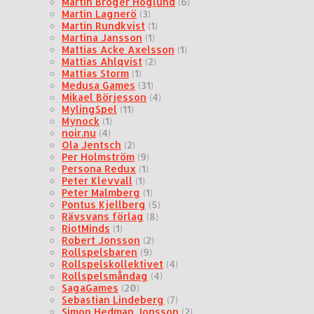
Martin Broger Höglund
(6)
Martin Lagnerö
(3)
Martin Rundkvist
(1)
Martina Jansson
(1)
Mattias Acke Axelsson
(1)
Mattias Ahlqvist
(2)
Mattias Storm
(1)
Medusa Games
(31)
Mikael Börjesson
(4)
MylingSpel
(11)
Mynock
(1)
noir.nu
(4)
Ola Jentsch
(2)
Per Holmström
(9)
Persona Redux
(1)
Peter Klevvall
(1)
Peter Malmberg
(1)
Pontus Kjellberg
(5)
Rävsvans förlag
(8)
RiotMinds
(1)
Robert Jonsson
(2)
Rollspelsbaren
(9)
Rollspelskollektivet
(4)
Rollspelsmåndag
(4)
SagaGames
(20)
Sebastian Lindeberg
(7)
Simon Hedman Jonsson
(2)